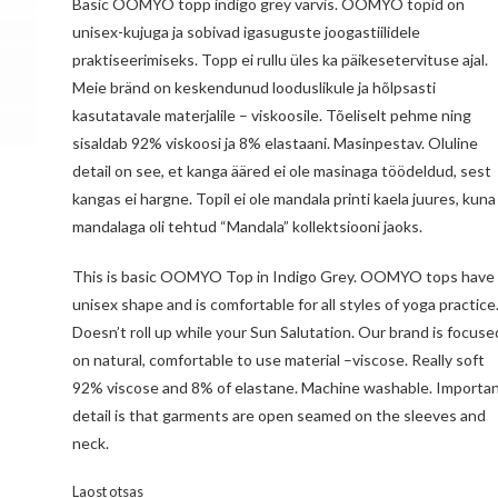
Basic OOMYO topp indigo grey värvis. OOMYO topid on
unisex-kujuga ja sobivad igasuguste joogastiilidele
praktiseerimiseks. Topp ei rullu üles ka päikesetervituse ajal.
Meie bränd on keskendunud looduslikule ja hõlpsasti
kasutatavale materjalile – viskoosile. Tõeliselt pehme ning
sisaldab 92% viskoosi ja 8% elastaani. Masinpestav. Oluline
detail on see, et kanga ääred ei ole masinaga töödeldud, sest
kangas ei hargne. Topil ei ole mandala printi kaela juures, kuna
mandalaga oli tehtud “Mandala” kollektsiooni jaoks.
This is basic OOMYO Top in Indigo Grey. OOMYO tops have
unisex shape and is comfortable for all styles of yoga practice
Doesn’t roll up while your Sun Salutation. Our brand is focuse
on natural, comfortable to use material –viscose. Really soft
92% viscose and 8% of elastane. Machine washable. Importa
detail is that garments are open seamed on the sleeves and
neck.
Laost otsas