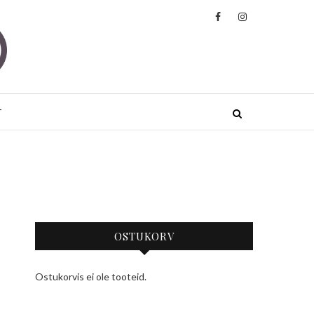
ded
JA JOOGARIIDED KÕRGE KVALITEEDIGA
.
T
OSTUKORV
Ostukorvis ei ole tooteid.