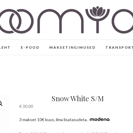
Eesti disaini- ja joogarii
KÄSITÖÖNA VALMINUD EESTI DISAIN, VABAAJA- 
VISKOOSIST
LEHT
E-POOD
MAKSETINGIMUSED
TRANSPOR
Snow White S/M
€
30.00
3 makset 10€ kuus, ilma lisatasudeta.