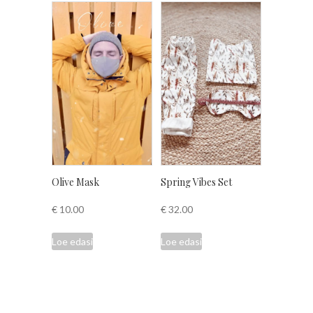
Olive Mask
Spring Vibes Set
€
10.00
€
32.00
Loe edasi
Loe edasi