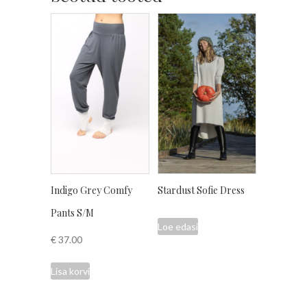
Indigo Grey Comfy
Stardust Sofie Dress
Pants S/M
Loe edasi
€
37.00
Lisa korvi