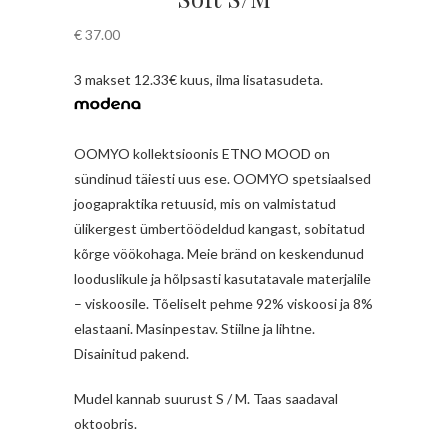
€
37.00
3 makset 12.33€ kuus, ilma lisatasudeta.
OOMYO kollektsioonis ETNO MOOD on
sündinud täiesti uus ese. OOMYO spetsiaalsed
joogapraktika retuusid, mis on valmistatud
ülikergest ümbertöödeldud kangast, sobitatud
kõrge vöökohaga. Meie bränd on keskendunud
looduslikule ja hõlpsasti kasutatavale materjalile
– viskoosile. Tõeliselt pehme 92% viskoosi ja 8%
elastaani. Masinpestav. Stiilne ja lihtne.
Disainitud pakend.
Mudel kannab suurust S / M. Taas saadaval
oktoobris.