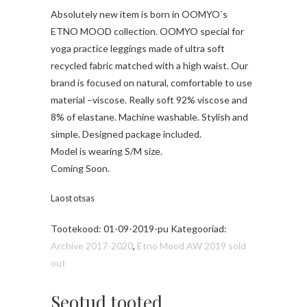
Absolutely new item is born in OOMYO`s
ETNO MOOD collection. OOMYO special for
yoga practice leggings made of ultra soft
recycled fabric matched with a high waist. Our
brand is focused on natural, comfortable to use
material –viscose. Really soft 92% viscose and
8% of elastane. Machine washable. Stylish and
simple. Designed package included.
Model is wearing S/M size.
Coming Soon.
Laost otsas
Tootekood:
01-09-2019-pu
Kategooriad:
Archive 2017-2020
,
Etno Mood AW 2019 sold
out
Seotud tooted