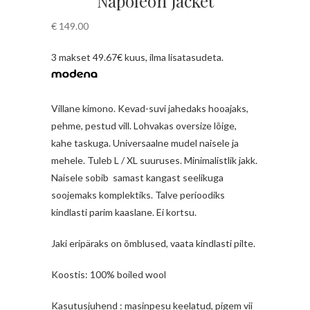
Napoleon Jacket
€
149.00
3 makset 49.67€ kuus, ilma lisatasudeta.
Villane kimono. Kevad-suvi jahedaks hooajaks,
pehme, pestud vill. Lohvakas oversize lõige,
kahe taskuga. Universaalne mudel naisele ja
mehele. Tuleb L / XL suuruses. Minimalistlik jakk.
Naisele sobib
samast kangast seelikuga
soojemaks komplektiks. Talve perioodiks
kindlasti parim kaaslane. Ei kortsu.
Jaki eripäraks on õmblused, vaata kindlasti pilte.
Koostis: 100% boiled wool
Kasutusjuhend : masinpesu keelatud, pigem vii