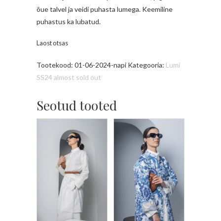
õue talvel ja veidi puhasta lumega. Keemiline
puhastus ka lubatud.
Laost otsas
Tootekood:
01-06-2024-napi
Kategooria:
Lumi
SS24 almost sold out
Seotud tooted