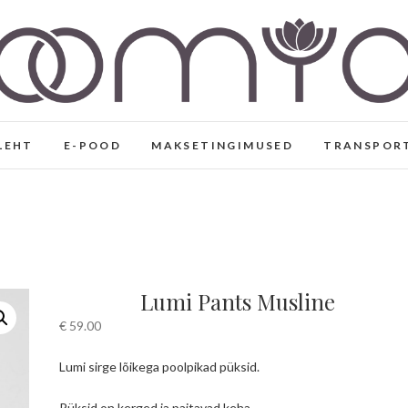
Eesti disaini- ja joogarii
KÄSITÖÖNA VALMINUD EESTI DISAIN, VABAAJA- 
VISKOOSIST
LEHT
E-POOD
MAKSETINGIMUSED
TRANSPOR
Lumi Pants Musline
€
59.00
Lumi sirge lõikega poolpikad püksid.
Püksid on kerged ja paitavad keha.