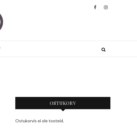
ded
JA JOOGARIIDED KÕRGE KVALITEEDIGA
.
T
OSTUKORV
Ostukorvis ei ole tooteid.