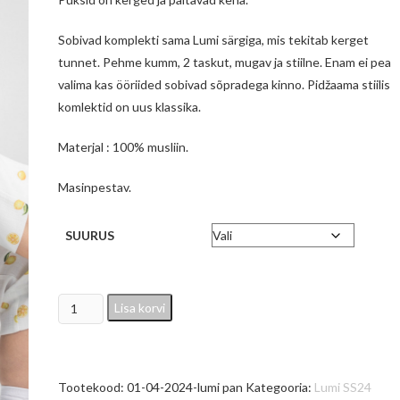
Sobivad komplekti sama Lumi särgiga, mis tekitab kerget
tunnet. Pehme kumm, 2 taskut, mugav ja stiilne. Enam ei pea
valima kas ööriided sobivad sõpradega kinno. Pidžaama stiilis
komlektid on uus klassika.
Materjal : 100% musliin.
Masinpestav.
SUURUS
Lumi
Lisa korvi
Pants
Musline
kogus
Tootekood:
01-04-2024-lumi pan
Kategooria:
Lumi SS24