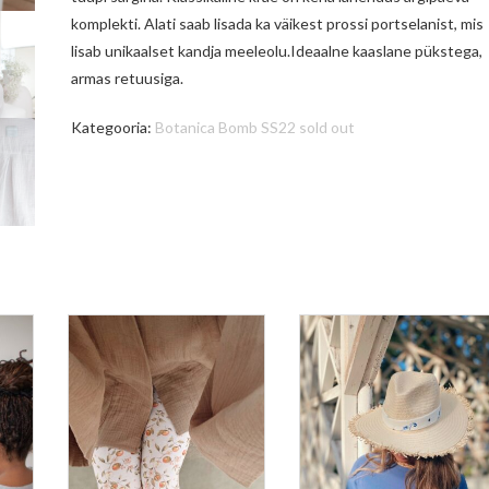
komplekti. Alati saab lisada ka väikest prossi portselanist, mis
lisab unikaalset kandja meeleolu.Ideaalne kaaslane pükstega,
armas retuusiga.
Kategooria:
Botanica Bomb SS22 sold out