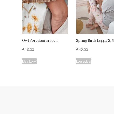
Owl Porcelain Brooch
Spring Birds Leggie S/
€
10.00
€
42.00
Lisa korvi
Loe edasi