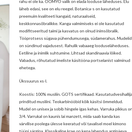
rahu ei ole ka. OOMYO valik on elada looduse läheduses. Elu
läheb edasi, see on elu reegel. Botanica-s on kasutatud
preemuim kvaliteeti kangaid, naturaalseid,
keskkonnasõbralikke. Kanga valmimiseks ei ole kasutatud
modifitseeritud taimi ja kasvatus on olnud inimsõbralik.
Tööprotsess sügava pühendumusega, südamerahus. Mudelid
on sündinud vajadusest. Rahulik vabaaeg looduseläheduses.
Eetiline ja inimlik suhtumine. Lihtsad skandinaavia lõiked.
Vabadus, rõhutatud imeliste käsitööna portselanist valminud
ehetega.
Ükssuurus xs-l.
Koostis: 100% musliin. GOTS sertifikaad. Kasutatudvesihallij
prinditud musliini. Teokarbinööbid kõik käsitsi õmmeldud.
Mudel on unisex ja sobib hingele igas kehas. Varruka pikkus o
3/4. Varrukal on kaunis lai manzett, mida saab kanda kas
värvilise poolega ülesse keeratud või tavalisel moel kimono
tüüpi särgina. Klassikaline krae on kena lahendus argipäeva