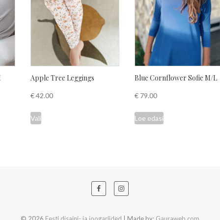
M
Apple Tree Leggings
Blue Cornflower Sofie M/L
€
42.00
€
79.00
This
Vali
Loe edasi
product
has
multiple
variants.
The
options
may
be
© 2026
Eesti disaini- ja joogariided
| Made by:
Gauraweb.com