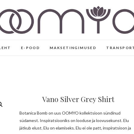
Eesti disaini- ja joogarii
KÄSITÖÖNA VALMINUD EESTI DISAIN, VABAAJA- 
VISKOOSIST
LEHT
E-POOD
MAKSETINGIMUSED
TRANSPOR
Vano Silver Grey Shirt
Botanica Bomb on uus OOMYO kollektsioon sündinud
südamest. Inspiratsiooniks on looduse ja loovusekunst. Elu
jätkub elust. Elu on elamiseks. Elu ei ole patt, inspiratsioon ja