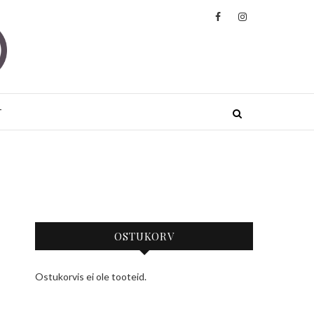
ded
JA JOOGARIIDED KÕRGE KVALITEEDIGA
.
T
OSTUKORV
Ostukorvis ei ole tooteid.