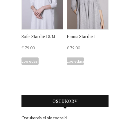
Sofie Stardust S/M
Emma Stardust
€
79.00
€
79.00
Loe edasi
Loe edasi
OSTUKORV
Ostukorvis ei ole tooteid.