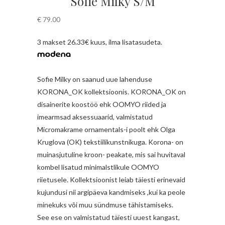
Sofie Milky S/M
€
79.00
3 makset 26.33€ kuus, ilma lisatasudeta.
Sofie Milky on saanud uue lahenduse
KORONA_OK kollektsioonis. KORONA_OK on
disainerite koostöö ehk OOMYO riided ja
imearmsad aksessuaarid, valmistatud
Micromakrame ornamentals-i poolt ehk Olga
Kruglova (OK) tekstiilikunstnikuga. Korona- on
muinasjutuline kroon- peakate, mis sai huvitaval
kombel lisatud minimalstlikule OOMYO
riietusele. Kollektsioonist leiab täiesti erinevaid
kujundusi nii argipäeva kandmiseks ,kui ka peole
minekuks või muu sündmuse tähistamiseks.
See ese on valmistatud täiesti uuest kangast,