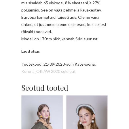
mis sisaldab 65 viskoosi, 8% elastaani ja 27%
polüamiidi. See on väga pehme ja kauakestev.
Euroopa kangaturul täiesti uus. Oleme väga
uhked, et just meie oleme esimesed, kes sellest
rõivaid toodavad.
Modell on 170cm pikk, kannab S/M suurust.
Laost otsas
Tootekood:
21-09-2020-som
Kategooria:
Korona_OK AW 2020 sold out
Seotud tooted