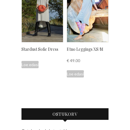
Stardust Sofie Dress
Etno Leggings XS/M
€
49.00
Loe edasi
Loe edasi
OSTUKORV