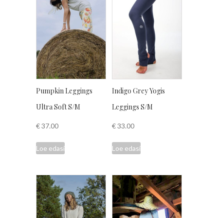
Pumpkin Leggings
Indigo Grey Yogis
Ultra Soft S/M
Leggings S/M
€
37.00
€
33.00
Loe edasi
Loe edasi