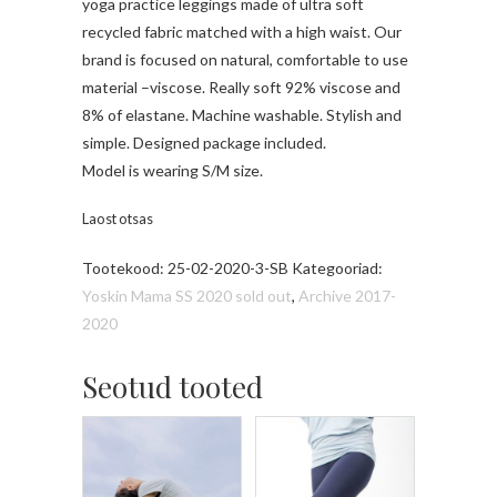
yoga practice leggings made of ultra soft
recycled fabric matched with a high waist. Our
brand is focused on natural, comfortable to use
material –viscose. Really soft 92% viscose and
8% of elastane. Machine washable. Stylish and
simple. Designed package included.
Model is wearing S/M size.
Laost otsas
Tootekood:
25-02-2020-3-SB
Kategooriad:
Yoskin Mama SS 2020 sold out
,
Archive 2017-
2020
Seotud tooted