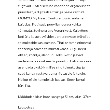
tugevad. Koti sisemine vooder on orgaanilisest
puuvillast ja digitaalse trükiga peale kantud
OOMYO My Heart Couture Iconic südame
kujutlus. Koti saab puuvilla nööriga kokku
tõmmata. Suvine ja äge Vegan kott. Kalavõrgu
koti üks kasutusviisidest on erinevate brändide
tolmukotide kasutamine. Tihti ostame erinevaid
tooteid ja saame tolmukoti kaasa. Olgu need
ehted, kotid ja jalanõud. Tolmukotid jäävad
vedelema ja kasutamata, punutud koti sisu saab
asendada ükskõik millise sinu tolmukotiga ja
saad kanda vastavalt oma riietusele ja tujule.
Helkur ei ole komplektis kaasas. Soovi korral,
küsi lisa.
Mõõdud: pikkus koos sangaga 51cm, laius 37cm
Laost otsas