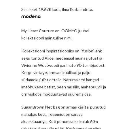
3 makset 19.67€ kuus, ilma lisatasudeta.
My Heart Couture on
OOMYO juubel
kollektsiooni mänguline nimi.
Kollektsiooni inspiratsiooniks on “fusion” ehk
segu tuntud Alice Imedemaal muinasjutust ja
Vivienne Westwoodi parimate 90-te mõjudest.
Kerge vintage, armsad küülikud ja palju
südamekujulist detaile. Naturaalsed kangad –
imeõhukene batist, peen musliin, mahepuuvill ja
õrn viskoos moodustavad suurema osa.
Sugar Brown Net Bag on armas käsitsi punutud
mahukas kott. Tegemist on särava
aksessuaariga. Koti punumiseks kulub 60m
vahatatud puuvilla nööri. Kotisangad on väga