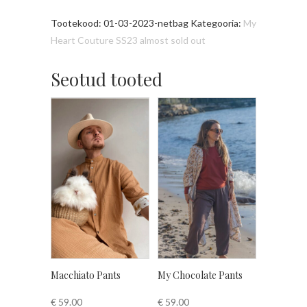
Tootekood:
01-03-2023-netbag
Kategooria:
My
Heart Couture SS23 almost sold out
Seotud tooted
Macchiato Pants
My Chocolate Pants
€
59.00
€
59.00