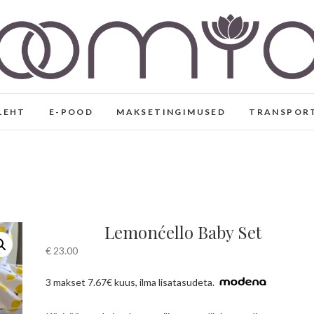
Eesti disaini- ja joogarii
KÄSITÖÖNA VALMINUD EESTI DISAIN, VABAAJA- 
VISKOOSIST
LEHT
E-POOD
MAKSETINGIMUSED
TRANSPOR
Lemonćello Baby Set
€
23.00
3 makset 7.67€ kuus, ilma lisatasudeta.