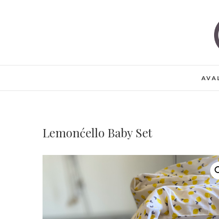
Skip
to
content
AVA
Lemonćello Baby Set