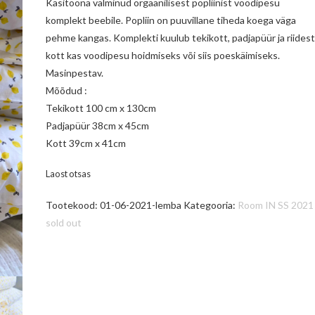
Käsitööna valminud orgaanilisest popliinist voodipesu
komplekt beebile. Popliin on puuvillane tiheda koega väga
pehme kangas. Komplekti kuulub tekikott, padjapüür ja riidest
kott kas voodipesu hoidmiseks või siis poeskäimiseks.
Masinpestav.
Mõõdud :
Tekikott 100 cm x 130cm
Padjapüür 38cm x 45cm
Kott 39cm x 41cm
Laost otsas
Tootekood:
01-06-2021-lemba
Kategooria:
Room IN SS 2021
sold out