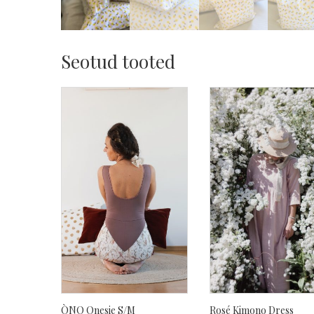
Seotud tooted
ÒNO Onesie S/M
Rosé Kimono Dress