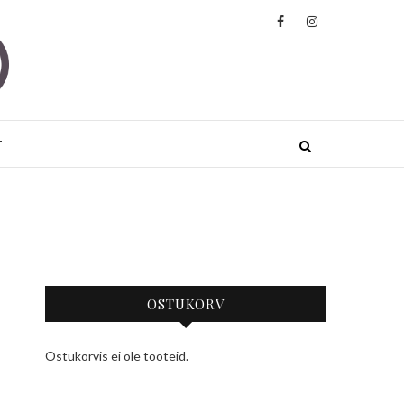
ded
JA JOOGARIIDED KÕRGE KVALITEEDIGA
.
T
OSTUKORV
Ostukorvis ei ole tooteid.