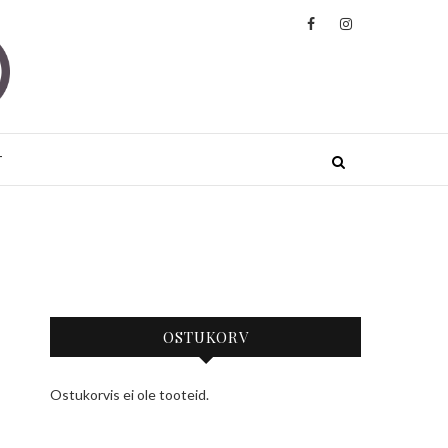
ded
JA JOOGARIIDED KÕRGE KVALITEEDIGA
.
T
OSTUKORV
Ostukorvis ei ole tooteid.