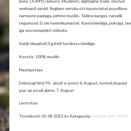
Basic OOMYO
kimono. Musliinist, digitaalne trükk, ohutud
veebaasil värvid. Reglaan varruka ots kaunistatud puuvillase
narmaste paelaga, pehme musliin.
Siidine kangas, naiselik
tegumood. Ei ole hommikumantel. Kanna kleidiga, püksiga, te
iga sinu komplekti stiilseks.
Sobib ideaalselt Egshell Sundress kleidiga.
Koostis: 100% musliin
Masinpestav.
Eelmüügi hind 99,- ainult e-poest 6. August, tooted jõuavad
pop-up poodi alates 7. August
Laost otsas
Tootekood:
01-08-2023-ks
Kategooria:
Archive 2017-2020