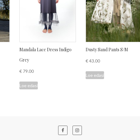
Mandala Lace Dress Indigo
Dusty Sand Pants S/M
Grey
€
43.00
€
79.00
Loe edasi
Loe edasi