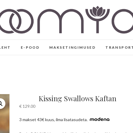
Eesti disaini- ja joogarii
KÄSITÖÖNA VALMINUD EESTI DISAIN, VABAAJA- 
VISKOOSIST
LEHT
E-POOD
MAKSETINGIMUSED
TRANSPOR
Kissing Swallows Kaftan
€
129.00
3 makset 43€ kuus, ilma lisatasudeta.