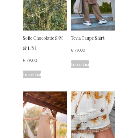
Sofie Chocolatte S/M
Tevia Taupe Shirt
& L/XL
€
79.00
€
79.00
Loe edasi
Loe edasi