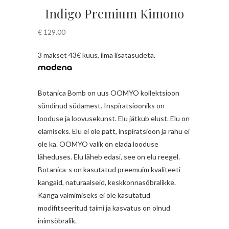
Indigo Premium Kimono
€
129.00
3 makset 43€ kuus, ilma lisatasudeta.
Botanica Bomb on uus OOMYO kollektsioon
sündinud südamest. Inspiratsiooniks on
looduse ja loovusekunst. Elu jätkub elust. Elu on
elamiseks. Elu ei ole patt, inspiratsioon ja rahu ei
ole ka. OOMYO valik on elada looduse
läheduses. Elu läheb edasi, see on elu reegel.
Botanica-s on kasutatud preemuim kvaliteeti
kangaid, naturaalseid, keskkonnasõbralikke.
Kanga valmimiseks ei ole kasutatud
modifitseeritud taimi ja kasvatus on olnud
inimsõbralik.