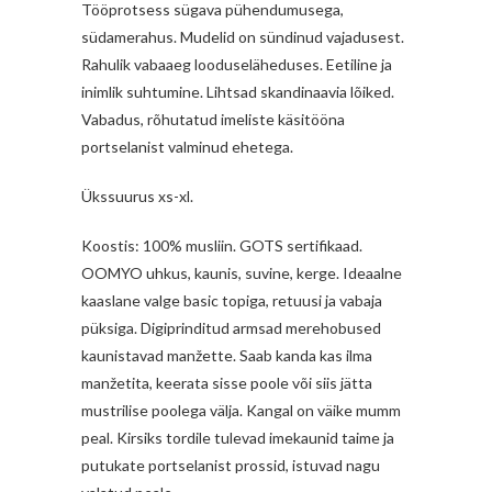
Tööprotsess sügava pühendumusega,
südamerahus. Mudelid on sündinud vajadusest.
Rahulik vabaaeg looduseläheduses. Eetiline ja
inimlik suhtumine. Lihtsad skandinaavia lõiked.
Vabadus, rõhutatud imeliste käsitööna
portselanist valminud ehetega.
Ükssuurus xs-xl.
Koostis: 100% musliin. GOTS sertifikaad.
OOMYO uhkus, kaunis, suvine, kerge. Ideaalne
kaaslane valge basic topiga, retuusi ja vabaja
püksiga. Digiprinditud armsad merehobused
kaunistavad manžette. Saab kanda kas ilma
manžetita, keerata sisse poole või siis jätta
mustrilise poolega välja. Kangal on väike mumm
peal. Kirsiks tordile tulevad imekaunid taime ja
putukate portselanist prossid, istuvad nagu