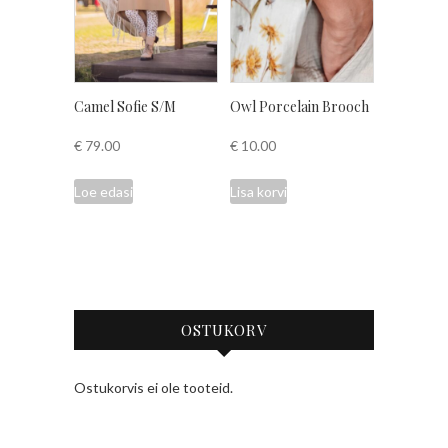
Camel Sofie S/M
Owl Porcelain Brooch
€
79.00
€
10.00
Loe edasi
Lisa korvi
OSTUKORV
Ostukorvis ei ole tooteid.