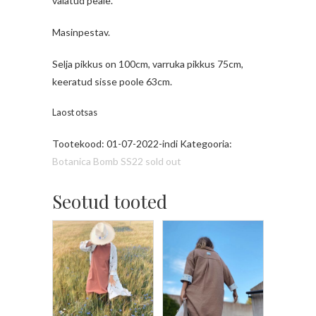
valatud peale.
Masinpestav.
Selja pikkus on 100cm, varruka pikkus 75cm,
keeratud sisse poole 63cm.
Laost otsas
Tootekood:
01-07-2022-indi
Kategooria:
Botanica Bomb SS22 sold out
Seotud tooted