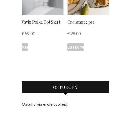
Vavin Polka Dot Skirt
Croissant 2 psc
€
59.00
€
28.00
This
Vali
Lisa korvi
product
has
multiple
variants.
The
options
OSTUKORV
may
be
Ostukorvis ei ole tooteid.
chosen
on
the
product