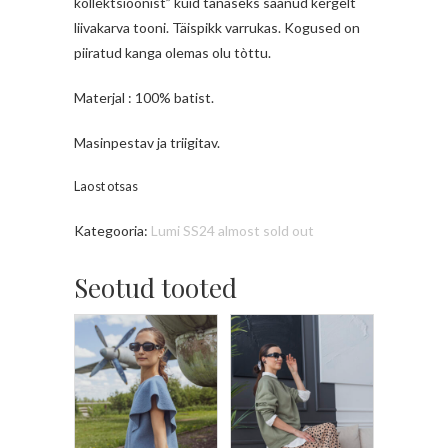
kollektsioonist” kuid tänaseks saanud kergelt
liivakarva tooni. Täispikk varrukas. Kogused on
piiratud kanga olemas olu tòttu.
Materjal : 100% batist.
Masinpestav ja triigitav.
Laost otsas
Kategooria:
Lumi SS24 almost sold out
Seotud tooted