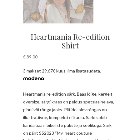
Heartmania Re-edition
Shirt
€
89.00
3 makset 29.67€ kuus, ilma lisatasudeta.
Heartmania re-edition särk. Baas lõige, kergelt
oversize, särgi kraes on peidus spetsiaalne ava,
pinni või rõnga jaoks. Piltidel olev rõngas on
illustratiivne, komplekti ei kuulu. Särki sobib
kanda baas lõikeliste pükste ja seelikuga. Särk
on pärit SS2023 “My
heart couture