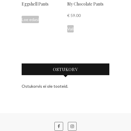
Eggshell Pants
My Chocolate Pants
€
59.00
Loe edasi
This
Vali
product
has
multiple
variants.
The
options
OSTUKORV
may
be
Ostukorvis ei ole tooteid.
chosen
on
the
product
page