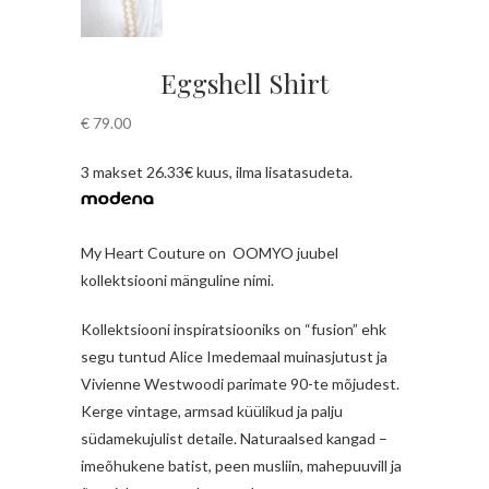
Eggshell Shirt
€
79.00
3 makset 26.33€ kuus, ilma lisatasudeta.
My Heart Couture on
OOMYO juubel
kollektsiooni mänguline nimi.
Kollektsiooni inspiratsiooniks on “fusion” ehk
segu tuntud Alice Imedemaal muinasjutust ja
Vivienne Westwoodi parimate 90-te mõjudest.
Kerge vintage, armsad küülikud ja palju
südamekujulist detaile. Naturaalsed kangad –
imeõhukene batist, peen musliin, mahepuuvill ja