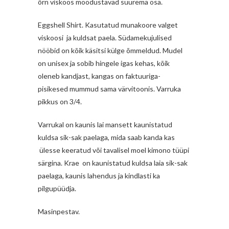
õrn viskoos moodustavad suurema osa.
Eggshell Shirt. Kasutatud munakoore valget
viskoosi ja kuldsat paela. Südamekujulised
nööbid on kõik käsitsi külge õmmeldud. Mudel
on unisex ja sobib hingele igas kehas, kõik
oleneb kandjast, kangas on faktuuriga-
pisikesed mummud sama värvitoonis. Varruka
pikkus on 3/4.
Varrukal on kaunis lai mansett kaunistatud
kuldsa sik-sak paelaga, mida saab kanda kas
ülesse keeratud või tavalisel moel kimono tüüpi
särgina. Krae on kaunistatud kuldsa laia sik-sak
paelaga, kaunis lahendus ja kindlasti ka
pilgupüüdja.
Masinpestav.