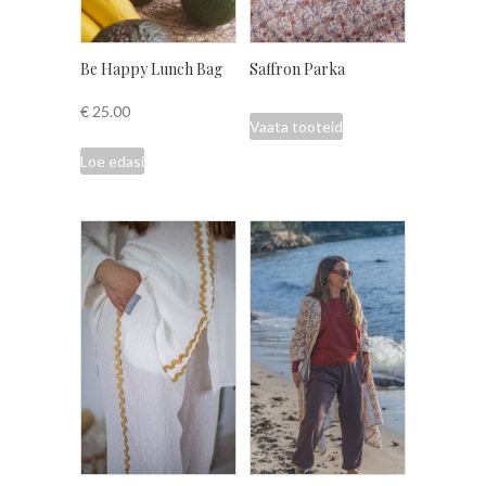
Be Happy Lunch Bag
Saffron Parka
€
25.00
Vaata tooteid
Loe edasi