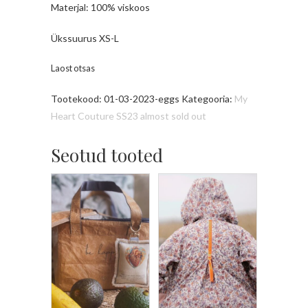
Materjal: 100% viskoos
Ükssuurus XS-L
Laost otsas
Tootekood:
01-03-2023-eggs
Kategooria:
My
Heart Couture SS23 almost sold out
Seotud tooted