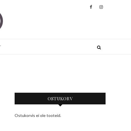
ded
JA JOOGARIIDED KÕRGE KVALITEEDIGA
.
T
OSTUKORV
Ostukorvis ei ole tooteid.