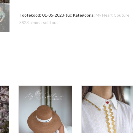
Tunic
kogus
Tootekood:
01-05-2023-tuc
Kategooria:
My Heart Couture
SS23 almost sold out