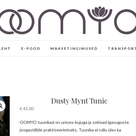
Eesti disaini- ja joogarii
KÄSITÖÖNA VALMINUD EESTI DISAIN, VABAAJA- 
VISKOOSIST
LEHT
E-POOD
MAKSETINGIMUSED
TRANSPOR
Dusty Mynt Tunic
€
42.00
OOMYO tuunikad on unisex-kujuga ja sobivad igasuguste
joogastiilide praktiseerimiseks. Tuunika ei rullu üles ka