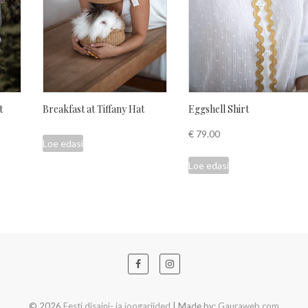
t
Breakfast at Tiffany Hat
Eggshell Shirt
€
79.00
Loe edasi
Loe edasi
© 2026
Eesti disaini- ja joogariided
| Made by:
Gauraweb.com