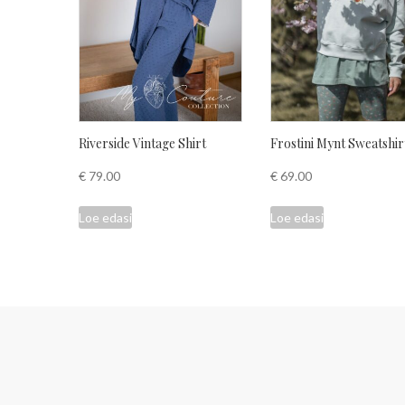
Riverside Vintage Shirt
Frostini Mynt Sweatshir
€
79.00
€
69.00
Loe edasi
Loe edasi