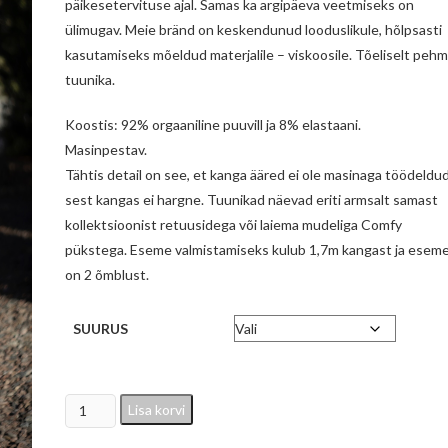
päikesetervituse ajal. Samas ka argipäeva veetmiseks on
ülimugav. Meie bränd on keskendunud looduslikule, hõlpsasti
kasutamiseks mõeldud materjalile – viskoosile. Tõeliselt peh
tuunika.
Koostis: 92% orgaaniline puuvill ja 8% elastaani.
Masinpestav.
Tähtis detail on see, et kanga ääred ei ole masinaga töödeldud
sest kangas ei hargne. Tuunikad näevad eriti armsalt samast
kollektsioonist retuusidega või laiema mudeliga Comfy
pükstega. Eseme valmistamiseks kulub 1,7m kangast ja eseme
on 2 õmblust.
SUURUS
Dusty
Lisa korvi
Mynt