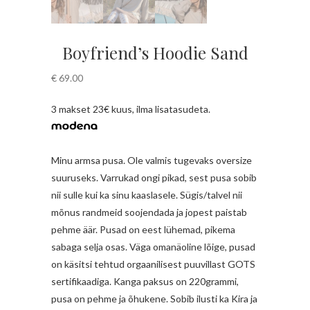
Boyfriend’s Hoodie Sand
€
69.00
3 makset 23€ kuus, ilma lisatasudeta.
Minu armsa pusa. Ole valmis tugevaks oversize
suuruseks. Varrukad ongi pikad, sest pusa sobib
nii sulle kui ka sinu kaaslasele. Sügis/talvel nii
mõnus randmeid soojendada ja jopest paistab
pehme äär. Pusad on eest lühemad, pikema
sabaga selja osas. Väga omanäoline lõige, pusad
on käsitsi tehtud orgaanilisest puuvillast GOTS
sertifikaadiga. Kanga paksus on 220grammi,
pusa on pehme ja õhukene. Sobib ilusti ka Kira ja