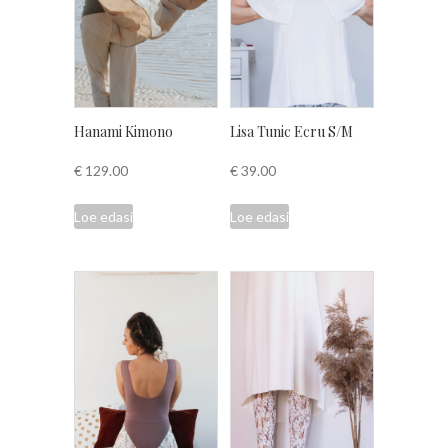
Hanami Kimono
Lisa Tunic Ecru S/M
€
129.00
€
39.00
Loe edasi
Loe edasi