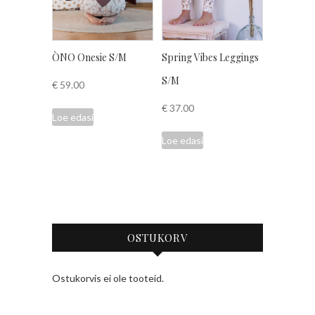
ÒNO Onesie S/M
Spring Vibes Leggings
S/M
€
59.00
€
37.00
Loe edasi
Loe edasi
OSTUKORV
Ostukorvis ei ole tooteid.